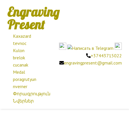
Engraving
Present
Kaxazard
tevnoc
Kulon
+37443715022
brelok
engravingpresent@gmail.com
cucanak
Medal
poragrutyun
nverner
Փորագրություն
Նվերներ