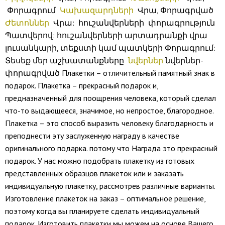
Փորագրում
Կախազարդների
Վրա, Փորագրված
Ժետոններ
Վրա: հուշանվերների փորագրություն
Պատվերով: հուշանվերների արտադրանքի վրա
լուսանկարի, տեքստի կամ պատկերի Փորագրում:
Տեսեք մեր աշխատանքները
նվերներ
նվերներ-
փորագրված Плакетки – отличительный памятный знак в
подарок. Плакетка – прекрасный подарок и,
предназначенный для поощрения человека, который сделал
что-то выдающееся, значимое, но непростое, благородное.
Плакетка – это способ выразить человеку благодарность и
преподнести эту заслуженную награду в качестве
оригинального подарка. потому что Награда это прекрасный
подарок. У нас можно подобрать плакетку из готовых
представленных образцов плакеток или и заказать
индивидуальную плакетку, рассмотрев различные варианты.
Изготовление плакеток на заказ – оптимальное решение,
поэтому когда вы планируете сделать индивидуальный
подарок. Изготовить плакетки мы можем на основе Вашего