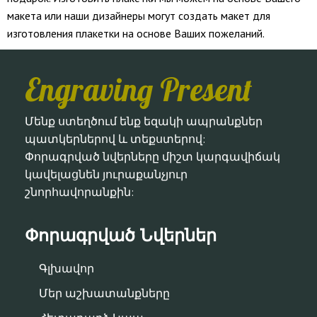
макета или наши дизайнеры могут создать макет для
изготовления плакетки на основе Ваших пожеланий.
Engraving Present
Մենք ստեղծում ենք եզակի ապրանքներ
պատկերներով և տեքստերով:
Փորագրված նվերները միշտ կարգավիճակ
կավելացնեն յուրաքանչյուր
շնորհավորանքին:
Փորագրված Նվերներ
Գլխավոր
Մեր աշխատանքները