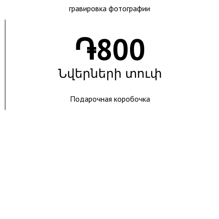
гравировка фотографии
֏
800
Նվերների տուփ
Подарочная коробочка