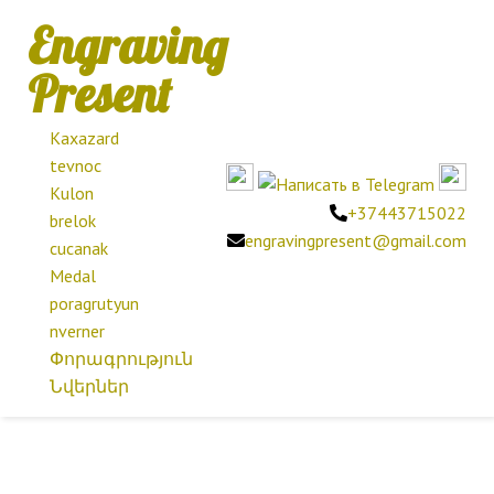
Engraving
Present
Kaxazard
tevnoc
Kulon
+37443715022
brelok
engravingpresent@gmail.com
cucanak
Medal
poragrutyun
nverner
Փորագրություն
Նվերներ