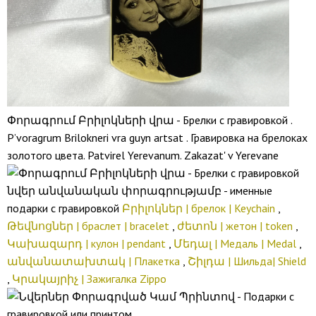
Փորագրում Բրիլոկների վրա - Брелки с гравировкой .
P’voragrum Brilokneri vra guyn artsat . Гравировка на брелоках
золотого цвета. Patvirel Yerevanum. Zakazat' v Yerevane
նվեր անվանական փորագրությամբ - именные
подарки с гравировкой
Բրիլոկներ | брелок | Keychain
,
Թեվնոցներ | браслет | bracelet
,
ժետոն | жетон | token
,
Կախազարդ | кулон | pendant
,
Մեդալ | Медаль | Medal
,
անվանատախտակ | Плакетка
,
Շիլդա | Шильда| Shield
,
Կրակայրիչ | Зажигалка Zippo