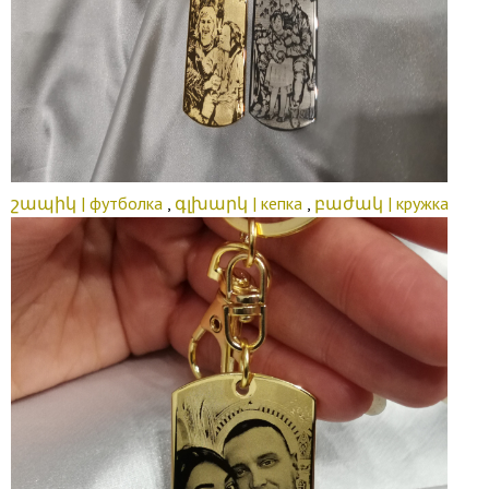
շապիկ | футболка
,
գլխարկ | кепка
,
բաժակ | кружка