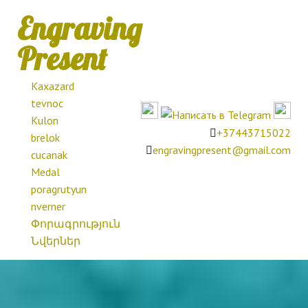
Engraving
Present
Kaxazard
tevnoc
Kulon
+37443715022
brelok
engravingpresent@gmail.com
cucanak
Medal
poragrutyun
nverner
Փորագրություն
Նվերներ