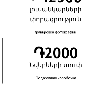
լուսանկարների
փորագրություն
гравировка фотографии
֏
2000
Նվերների տուփ
Подарочная коробочка