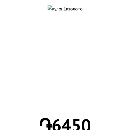
֏
6450