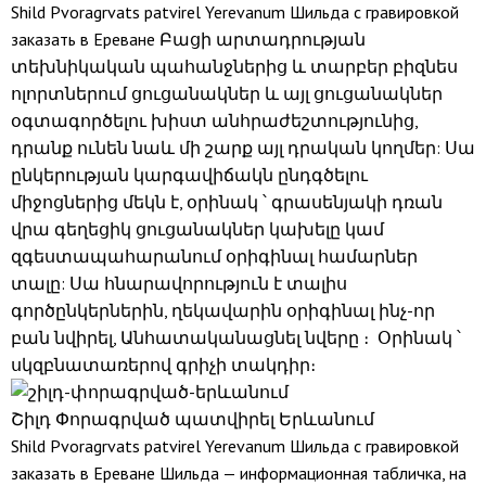
Shild Pvoragrvats patvirel Yerevanum Шильда с гравировкой
заказать в Ереване Բացի արտադրության
տեխնիկական պահանջներից և տարբեր բիզնես
ոլորտներում ցուցանակներ և այլ ցուցանակներ
օգտագործելու խիստ անհրաժեշտությունից,
դրանք ունեն նաև մի շարք այլ դրական կողմեր: Սա
ընկերության կարգավիճակն ընդգծելու
միջոցներից մեկն է, օրինակ ՝ գրասենյակի դռան
վրա գեղեցիկ ցուցանակներ կախելը կամ
զգեստապահարանում օրիգինալ համարներ
տալը: Սա հնարավորություն է տալիս
գործընկերներին, ղեկավարին օրիգինալ ինչ-որ
բան նվիրել, Անհատականացնել նվերը ։ Օրինակ ՝
սկզբնատառերով գրիչի տակդիր։
Շիլդ Փորագրված պատվիրել Երևանում
Shild Pvoragrvats patvirel Yerevanum Шильда с гравировкой
заказать в Ереване Шильда — информационная табличка, на