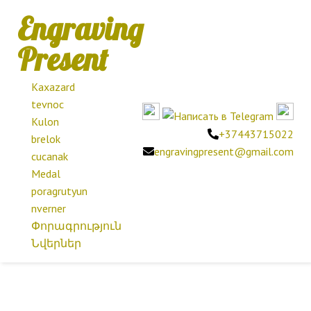
Engraving
Present
Kaxazard
tevnoc
Kulon
+37443715022
brelok
engravingpresent@gmail.com
cucanak
Medal
poragrutyun
nverner
Փորագրություն
Նվերներ