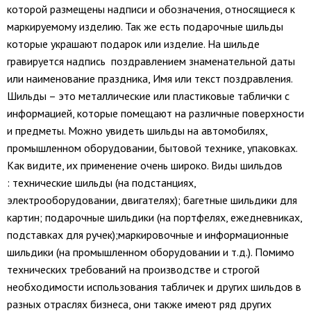
которой размещены надписи и обозначения, относящиеся к
маркируемому изделию. Так же есть подарочные шильды
которые украшают подарок или изделие. На шильде
гравируется надпись поздравлением знаменательной даты
или наименование праздника, Имя или текст поздравления.
Шильды – это металлические или пластиковые таблички с
информацией, которые помещают на различные поверхности
и предметы. Можно увидеть шильды на автомобилях,
промышленном оборудовании, бытовой технике, упаковках.
Как видите, их применение очень широко. Виды шильдов
: технические шильды (на подстанциях,
электрооборудовании, двигателях); багетные шильдики для
картин; подарочные шильдики (на портфелях, ежедневниках,
подставках для ручек);​​​​​​​​​​​​​​маркировочные и информационные
шильдики (на промышленном оборудовании и т.д.). Помимо
технических требований на производстве и строгой
необходимости использования табличек и других шильдов в
разных отраслях бизнеса, они также имеют ряд других