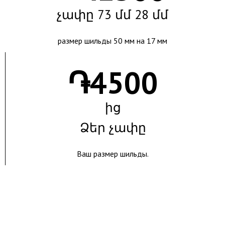
չափը 73 մմ 28 մմ
размер шильды 50 мм на 17 мм
֏
4500
ից
Ձեր չափը
Ваш размер шильды.