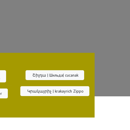
Շիլդա | Шильда| cucanak
l
Կրակայրիչ | krakayrich Zippo
r