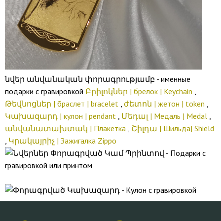
նվեր անվանական փորագրությամբ - именные
подарки с гравировкой
Բրիլոկներ | брелок | Keychain
,
Թեվնոցներ | браслет | bracelet
,
ժետոն | жетон | token
,
Կախազարդ | кулон | pendant
,
Մեդալ | Медаль | Medal
,
անվանատախտակ | Плакетка
,
Շիլդա | Шильда| Shield
,
Կրակայրիչ | Зажигалка Zippo