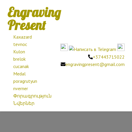
Engraving
Present
Kaxazard
tevnoc
Kulon
+37443715022
brelok
engravingpresent@gmail.com
cucanak
Medal
poragrutyun
nverner
Փորագրություն
Նվերներ