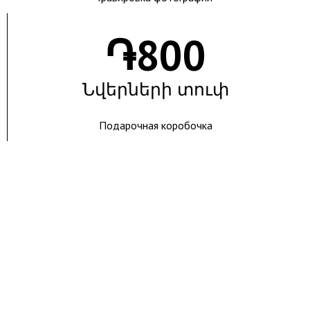
֏
800
Նվերների տուփ
Подарочная коробочка