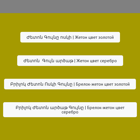
Ժետոն Գույնը ոսկի | Жетон цвет золотой
Ժետոն Գույն արծաթ | Жетон цвет серебро
Բրիլոկ Ժետոն Ոսկի Գույնը | Брелок-жетон цвет золотой
Բրիլոկ Ժետոն արծաթ Գույնը | Брелок-жетон цвет
серебро