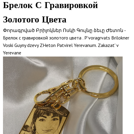
Брелок С Гравировкой
Золотого Цвета
Փորագրված Բրիլոկներ Ոսկի Գույնը ձեւը Ժետոն -
Брелок с гравировкой золотого цвета . P’voragrvats Brilokner
Voski Guyny dzevy ZHeton Patvirel Yerevanum. Zakazat' v
Yerevane