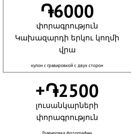
֏
6000
փորագրություն
Կախազարդի երկու կողմի
վրա
кулон с гравировкой с двух сторон
+֏
2500
լուսանկարների
փորագրություն
Гравировка фотографии