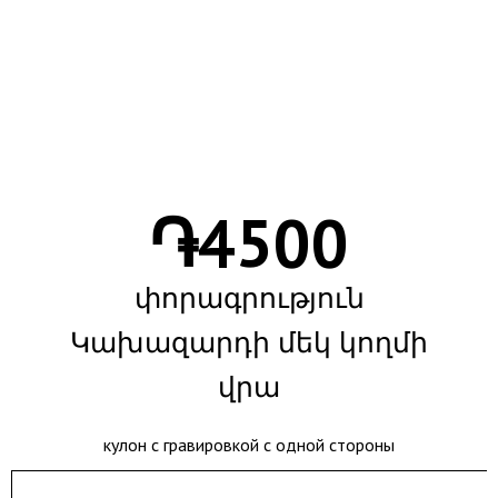
֏
4500
փորագրություն
Կախազարդի մեկ կողմի
վրա
кулон с гравировкой с одной стороны