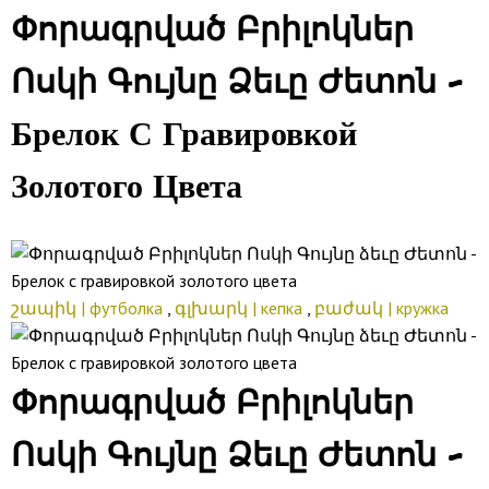
Փորագրված Բրիլոկներ
Ոսկի Գույնը Ձեւը Ժետոն -
Брелок С Гравировкой
Золотого Цвета
շապիկ | футболка
,
գլխարկ | кепка
,
բաժակ | кружка
Փորագրված Բրիլոկներ
Ոսկի Գույնը Ձեւը Ժետոն -