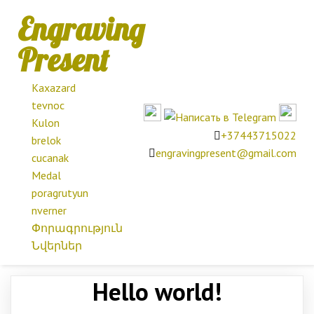
Engraving
Present
Kaxazard
tevnoc
Kulon
+37443715022
brelok
engravingpresent@gmail.com
cucanak
Medal
poragrutyun
nverner
Փորագրություն
Նվերներ
Hello world!