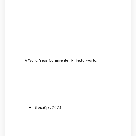
Recent
Comments
к
A WordPress Commenter
Hello world!
Archives
Декабрь 2023
Categories