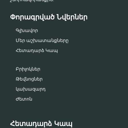
Փորագրված Նվերներ
Գլխավոր
Մեր աշխատանքները
Հետադարձ Կապ
Բրիլոկներ
Թեվնոցներ
կախազարդ
Ժետոն
Հետադարձ Կապ