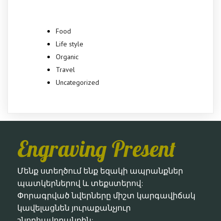
Food
Life style
Organic
Travel
Uncategorized
Engraving Present
Մենք ստեղծում ենք եզակի ապրանքներ
պատկերներով և տեքստերով:
Փորագրված նվերները միշտ կարգավիճակ
կավելացնեն յուրաքանչյուր
շնորհավորանքին: