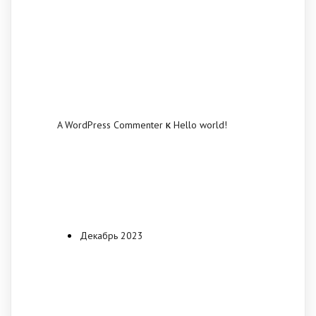
Recent
Comments
к
A WordPress Commenter
Hello world!
Archives
Декабрь 2023
Categories