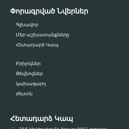
Փորագրված Նվերներ
Գլխավոր
Մեր աշխատանքները
Հետադարձ Կապ
Բրիլոկներ
Թեվնոցներ
կախազարդ
Ժետոն
Հետադարձ Կապ