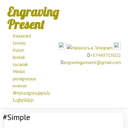
Engraving
Present
Kaxazard
tevnoc
Kulon
+37443715022
brelok
engravingpresent@gmail.com
cucanak
Medal
poragrutyun
nverner
Փորագրություն
Նվերներ
#Simple